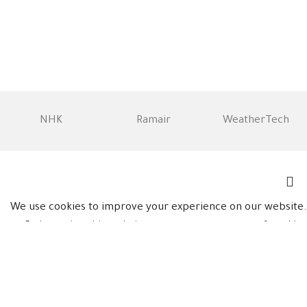
NHK
Ramair
WeatherTech
We use cookies to improve your experience on our website.
By browsing this website, you agree to our use of cookies.
Accept
Shop
Wishlist
Cart